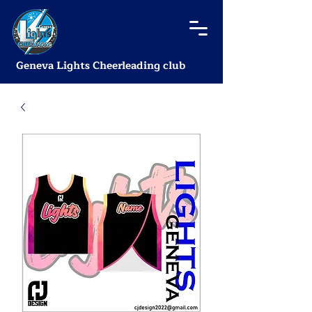
Geneva Lights Cheerleading club